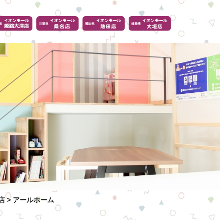
店
>
アールホーム